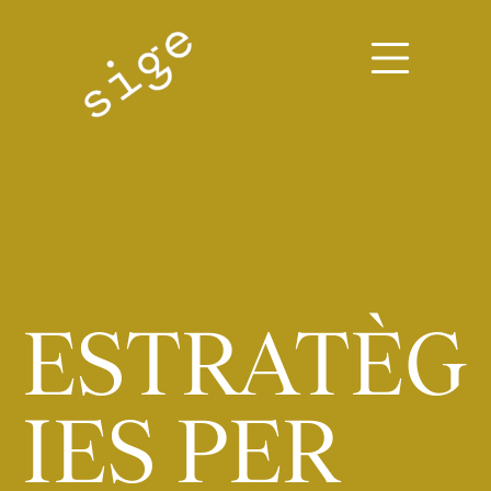
Blog
>
Uncategorized @ca
>
Estratègies per reduir la càrrega impositiva
ESTRATÈG
IES PER