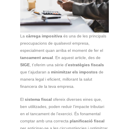
La
càrrega impositiva
és una de les principals
preocupacions de qualsevol empresa,
especialment quan arriba el moment de fer el
tancament anual
. En aquest article, des de
SIGE
, t’oferim una sèrie d’
estratègies fiscals
que t’ajudaran a
minimitzar els impostos
de
manera legal i eficient, millorant la salut
financera de la teva empresa.
El
sistema fiscal
ofereix diverses eines que,
ben utilitzades, poden reduir l’impacte tributari
en el tancament de l’exercici. És fonamental
comptar amb una correcta
planificació fiscal
per anticipar-se a les circumstàncies i optimitzar