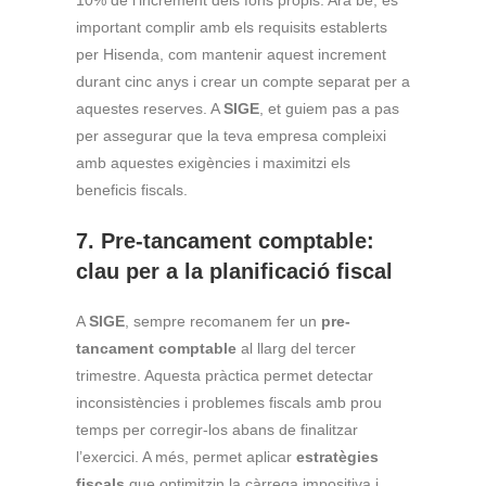
10% de l’increment dels fons propis. Ara bé, és
important complir amb els requisits establerts
per Hisenda, com mantenir aquest increment
durant cinc anys i crear un compte separat per a
aquestes reserves. A
SIGE
, et guiem pas a pas
per assegurar que la teva empresa compleixi
amb aquestes exigències i maximitzi els
beneficis fiscals.
7. Pre-tancament comptable:
clau per a la planificació fiscal
A
SIGE
, sempre recomanem fer un
pre-
tancament comptable
al llarg del tercer
trimestre. Aquesta pràctica permet detectar
inconsistències i problemes fiscals amb prou
temps per corregir-los abans de finalitzar
l’exercici. A més, permet aplicar
estratègies
fiscals
que optimitzin la càrrega impositiva i