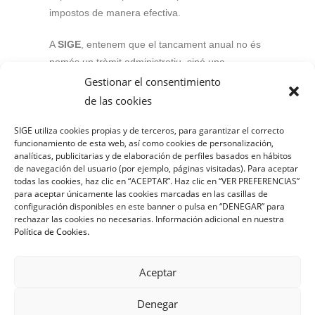
impostos de manera efectiva.
A
SIGE
, entenem que el tancament anual no és
només un tràmit administratiu, sinó una
oportunitat per optimitzar la càrrega impositiva i
Gestionar el consentimiento
planificar el creixement de la teva empresa. El
de las cookies
nostre equip d’
assessorament fiscal
està
SIGE
utiliza cookies propias y de terceros, para garantizar el correcto
preparat per ajudar-te a implementar aquestes
funcionamiento de esta web, así como cookies de personalización,
estratègies i garantir que el
tancament
analíticas, publicitarias y de elaboración de perfiles basados en hábitos
comptable i fiscal
del teu negoci es dugui a
de navegación del usuario (por ejemplo, páginas visitadas). Para aceptar
todas las cookies, haz clic en “ACEPTAR”. Haz clic en “
VER PREFERENCIAS
”
terme de manera eficient i amb els millors
para aceptar únicamente las cookies marcadas en las casillas de
resultats.
configuración disponibles en este banner o pulsa en “
DENEG
AR” para
rechazar las cookies no necesarias. Información adicional en nuestra
Política de Cookies
.
Contacta amb SIGE avui mateix
i descobreix
com podem ajudar-te a reduir la càrrega fiscal
de la teva empresa.
Aceptar
Denegar